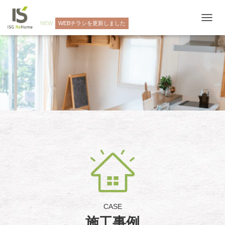
NEW
WEBチラシを更新しました
ナ
ビ
ゲ
ー
シ
ョ
ン
を
切
り
替
え
CASE
施工事例