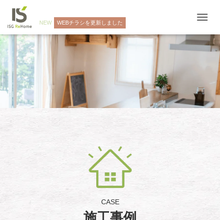
NEW
WEBチラシを更新しました
ナ
ビ
ゲ
ー
シ
ョ
ン
を
切
り
替
え
CASE
施工事例