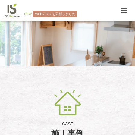
NEW
WEBチラシを更新しました
ナ
ビ
ゲ
ー
シ
ョ
ン
を
切
り
替
え
CASE
施工事例