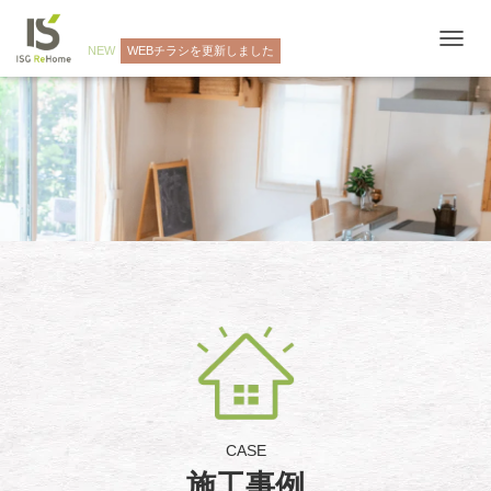
NEW
WEBチラシを更新しました
ナ
ビ
ゲ
ー
シ
ョ
ン
を
切
り
替
え
CASE
施工事例