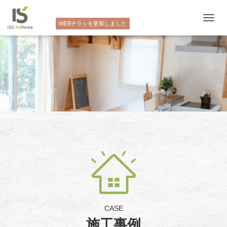
NEW
WEBチラシを更新しました
ナ
ビ
ゲ
ー
シ
ョ
ン
を
切
り
替
え
CASE
施工事例