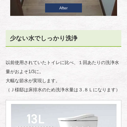
After
少ない水でしっかり洗浄
以前使用されていたトイレに比べ、１回あたりの洗浄水
量がおよそ1/3に。
大幅な節水が実現します。
（Ｊ様邸は床排水のため洗浄水量は３.８Ｌになります）