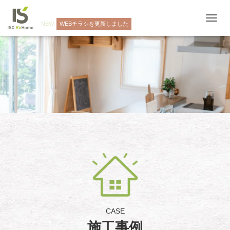
NEW
WEBチラシを更新しました
ナ
ビ
ゲ
ー
シ
ョ
ン
を
切
り
替
え
CASE
施工事例