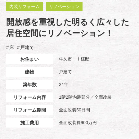
内装リフォーム
リノベーション
開放感を重視した明るく広々した
居住空間にリノベーション！
床
戸建て
お住まい
牛久市 Ⅰ様邸
建物
戸建て
築年数
24年
リフォーム内容
1階2階内装部分／全面改装
リフォーム期間
全面改装50日間
施工費用
全面改装費900万円