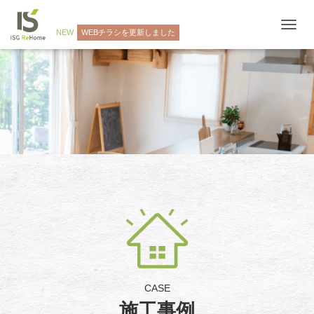
NEW
WEBチラシを更新しました
ナ
ビ
ゲ
ー
シ
ョ
ン
を
切
り
替
え
CASE
施工事例