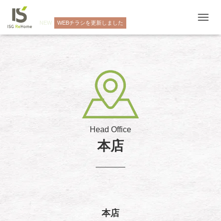
NEW
WEBチラシを更新しました
ナ
ビ
ゲ
ー
シ
ョ
ン
を
切
り
替
え
Head Office
本店
本店