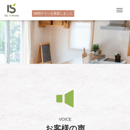
NEW
WEBチラシを更新しました
ナ
ビ
ゲ
ー
シ
ョ
ン
を
切
り
替
え
VOICE
お客様の声