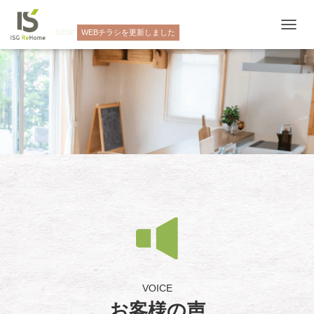
NEW
WEBチラシを更新しました
ナ
ビ
ゲ
ー
シ
ョ
ン
を
切
り
替
え
VOICE
お客様の声