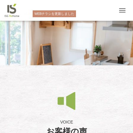
NEW
WEBチラシを更新しました
ナ
ビ
ゲ
ー
シ
ョ
ン
を
切
り
替
え
VOICE
お客様の声