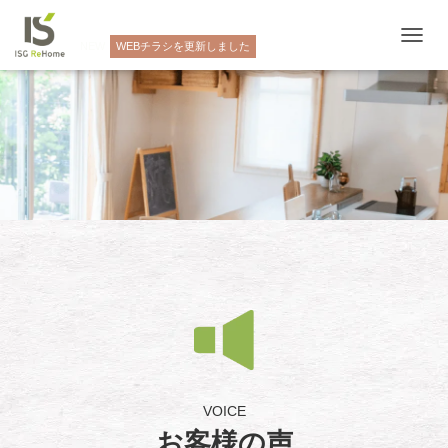
NEW
WEBチラシを更新しました
ナ
ビ
ゲ
ー
シ
ョ
ン
を
切
り
替
え
VOICE
お客様の声