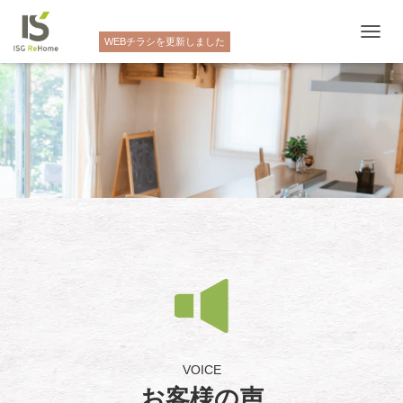
NEW
WEBチラシを更新しました
ナ
ビ
ゲ
ー
シ
ョ
ン
を
切
り
替
え
VOICE
お客様の声