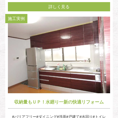
詳しく見る
施工実例
収納量もＵＰ！水廻り一新の快適リフォーム
#バリアフリー
#ダイニング
#洗面
#戸建て
#水回り
#トイレ