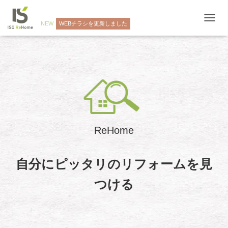
NEW
WEBチラシを更新しました
ナ
ビ
ゲ
ー
シ
ョ
ン
を
切
り
替
ReHome
え
自分にピッタリのリフォームを見
つける