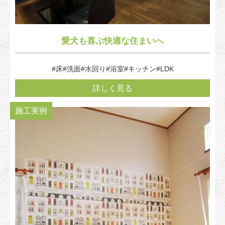
愛犬も喜ぶ快適な住まいへ
#床
#洗面
#水回り
#浴室
#キッチン
#LDK
詳しく見る
施工実例