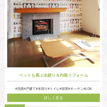
ペットも喜ぶ水廻り＆内装リフォーム
#洗面
#戸建て
#水回り
#トイレ
#浴室
#キッチン
#LDK
詳しく見る