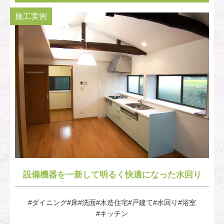
施工実例
設備機器を一新して明るく快適になった水回り
#ダイニング
#床
#洗面
#木造住宅
#戸建て
#水回り
#浴室
#キッチン