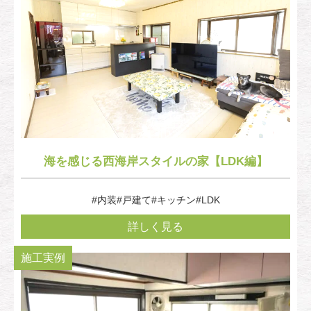
海を感じる西海岸スタイルの家【LDK編】
#内装
#戸建て
#キッチン
#LDK
詳しく見る
施工実例