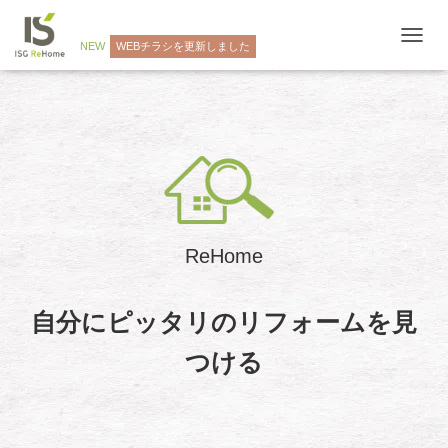
NEW
WEBチラシを更新しました
ナ
ビ
ゲ
ー
シ
ョ
ン
を
切
り
替
ReHome
え
自分にピッタリのリフォームを見
つける