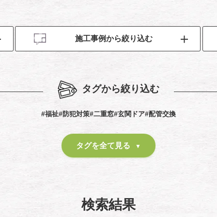
施工事例から絞り込む
タグから絞り込む
#福祉
#防犯対策
#二重窓
#玄関ドア
#配管交換
タグを全て見る
検索結果