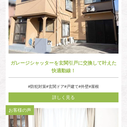
ガレージシャッターを玄関引戸に交換して叶えた
快適動線！
#防犯対策
#玄関ドア
#戸建て
#外壁
#屋根
詳しく見る
お客様の声