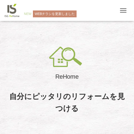
NEW
WEBチラシを更新しました
ナ
ビ
ゲ
ー
シ
ョ
ン
を
切
り
替
ReHome
え
自分にピッタリのリフォームを見
つける