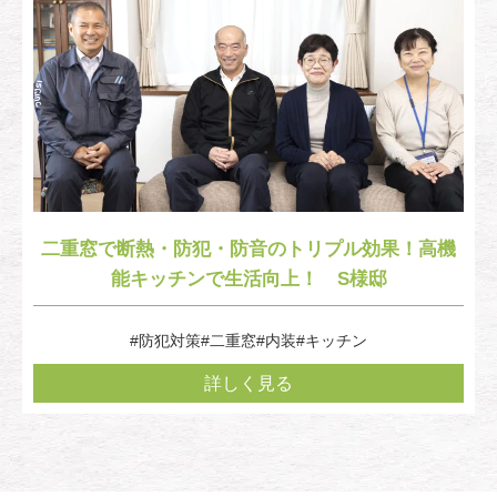
二重窓で断熱・防犯・防音のトリプル効果！高機
能キッチンで生活向上！ S様邸
#防犯対策
#二重窓
#内装
#キッチン
詳しく見る