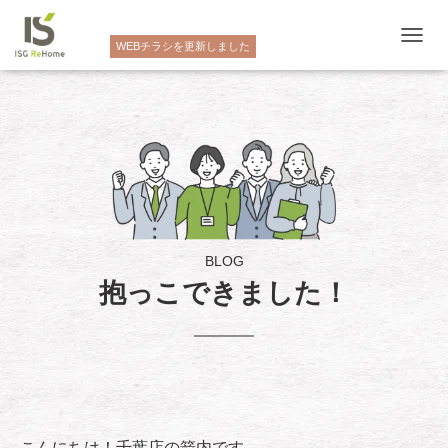
NEW
WEBチラシを更新しました
ナ
ビ
ゲ
ー
シ
ョ
ン
を
切
り
替
え
BLOG
抱っこできました！
こんにちは！千葉店の箭内です。