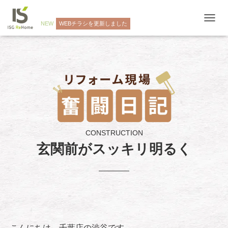
NEW
WEBチラシを更新しました
ナ
ビ
ゲ
ー
シ
ョ
ン
を
切
り
替
え
CONSTRUCTION
玄関前がスッキリ明るく
こんにちは。千葉店の渋谷です。