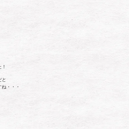
た！
だと
すね・・・