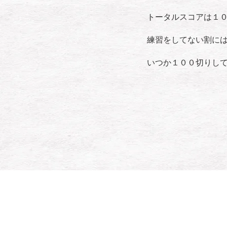
トータルスコアは１０
練習をしてない割に
いつか１００切りし