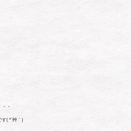
・・・
 *´艸｀)