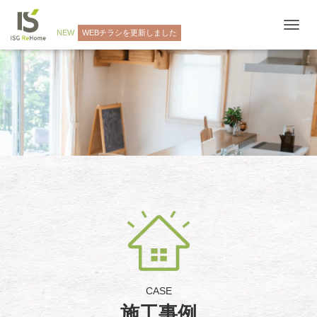
NEW
WEBチラシを更新しました
ナ
ビ
ゲ
ー
シ
ョ
ン
を
切
り
替
え
CASE
施工事例