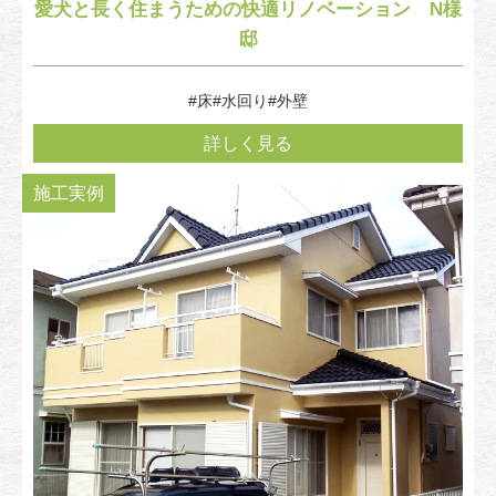
愛犬と長く住まうための快適リノベーション N様
邸
#床
#水回り
#外壁
詳しく見る
施工実例