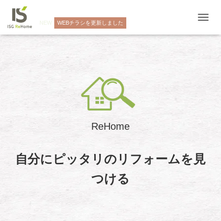
NEW
WEBチラシを更新しました
ナ
ビ
ゲ
ー
シ
ョ
ン
を
切
り
替
ReHome
え
自分にピッタリのリフォームを見
つける