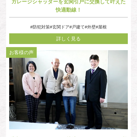
ガレージシャッターを玄関引戸に交換して叶えた
快適動線！
#防犯対策
#玄関ドア
#戸建て
#外壁
#屋根
詳しく見る
お客様の声