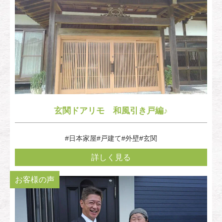
玄関ドアリモ 和風引き戸編♪
#日本家屋
#戸建て
#外壁
#玄関
詳しく見る
お客様の声