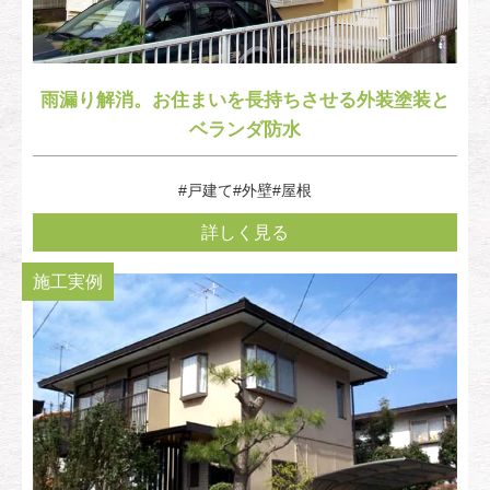
雨漏り解消。お住まいを長持ちさせる外装塗装と
ベランダ防水
#戸建て
#外壁
#屋根
詳しく見る
施工実例