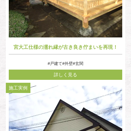
宮大工仕様の濡れ縁が古き良き佇まいを再現！
#戸建て
#外壁
#玄関
詳しく見る
施工実例