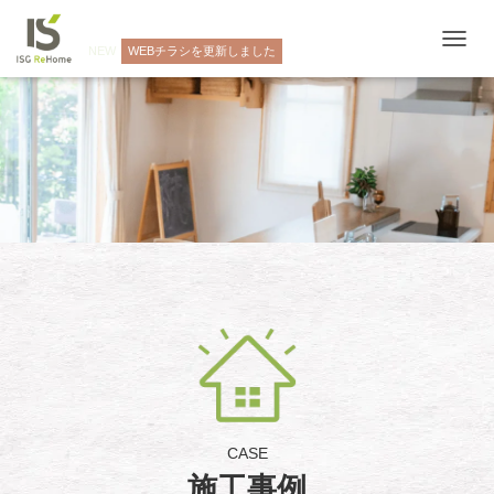
NEW
WEBチラシを更新しました
ナ
ビ
ゲ
ー
シ
ョ
ン
を
切
り
替
え
CASE
施工事例