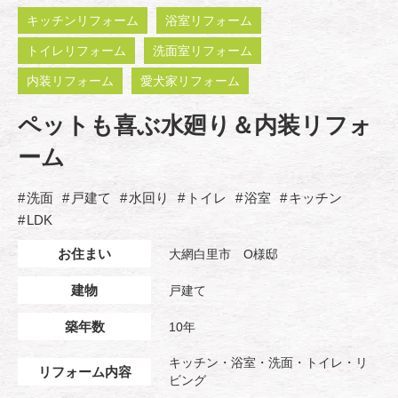
キッチンリフォーム
浴室リフォーム
トイレリフォーム
洗面室リフォーム
内装リフォーム
愛犬家リフォーム
ペットも喜ぶ水廻り＆内装リフォ
ーム
洗面
戸建て
水回り
トイレ
浴室
キッチン
LDK
お住まい
大網白里市 O様邸
建物
戸建て
築年数
10年
キッチン・浴室・洗面・トイレ・リ
リフォーム内容
ビング