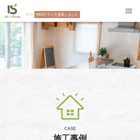
NEW
WEBチラシを更新しました
ナ
ビ
ゲ
ー
シ
ョ
ン
を
切
り
替
え
CASE
施工事例