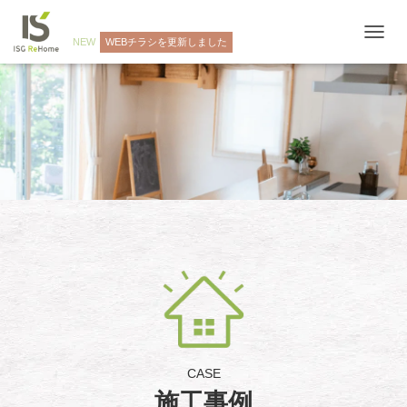
NEW
WEBチラシを更新しました
ナ
ビ
ゲ
ー
シ
ョ
ン
を
切
り
替
え
CASE
施工事例