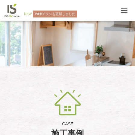
NEW
WEBチラシを更新しました
ナ
ビ
ゲ
ー
シ
ョ
ン
を
切
り
替
え
CASE
施工事例