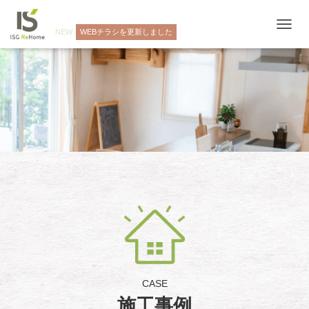
NEW
WEBチラシを更新しました
ナ
ビ
ゲ
ー
シ
ョ
ン
を
切
り
替
え
CASE
施工事例