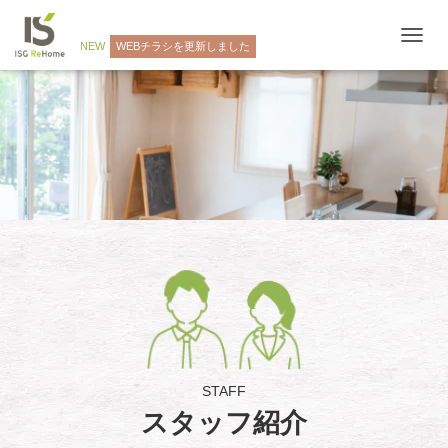
NEW
WEBチラシを更新しました
ナ
ビ
ゲ
ー
シ
ョ
ン
を
切
り
替
え
STAFF
スタッフ紹介