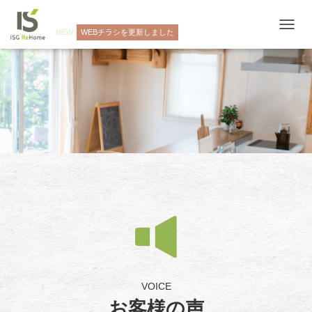
NEW
WEBチラシを更新しました
ナ
ビ
ゲ
ー
シ
ョ
ン
を
切
り
替
え
VOICE
お客様の声