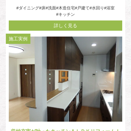
#ダイニング
#床
#洗面
#木造住宅
#戸建て
#水回り
#浴室
#キッチン
詳しく見る
施工実例