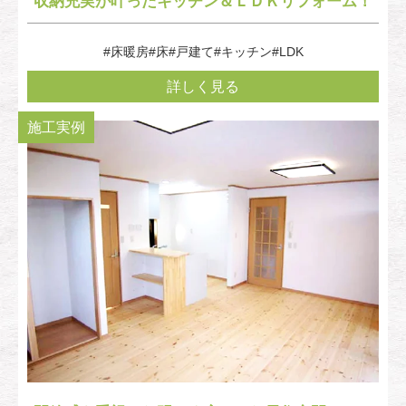
収納充実が叶ったキッチン＆ＬＤＫリフォーム！
#床暖房
#床
#戸建て
#キッチン
#LDK
詳しく見る
施工実例