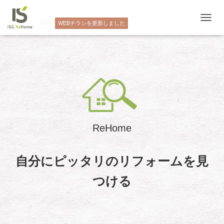
NEW
WEBチラシを更新しました
ナ
ビ
ゲ
ー
シ
ョ
ン
を
切
り
替
ReHome
え
自分にピッタリのリフォームを見
つける