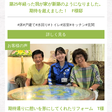
築25年経った我が家が新築のようになりました。
期待を超えました！ F様邸
#床
#戸建て
#水回り
#トイレ
#浴室
#キッチン
#玄関
詳しく見る
お客様の声
期待通りに想いを形にしてくれたリフォーム T様