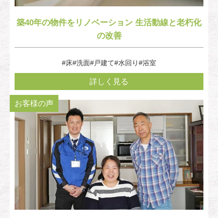
築40年の物件をリノベーション 生活動線と老朽化
の改善
#床
#洗面
#戸建て
#水回り
#浴室
詳しく見る
お客様の声