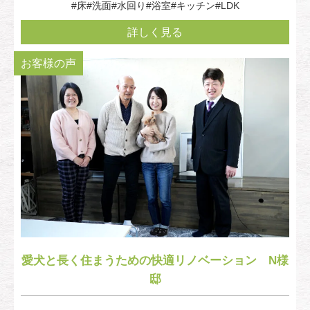
#床
#洗面
#水回り
#浴室
#キッチン
#LDK
詳しく見る
お客様の声
愛犬と長く住まうための快適リノベーション N様
邸