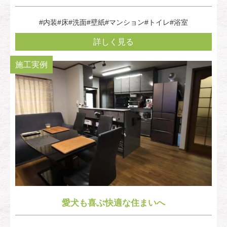
#内装
#床
#洗面
#壁紙
#マンション
#トイレ
#浴室
詳しく見る
施工実例
愛犬も喜ぶ快適な住まいへ