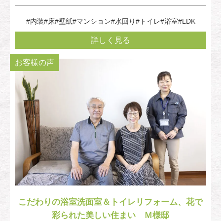
#内装
#床
#壁紙
#マンション
#水回り
#トイレ
#浴室
#LDK
詳しく見る
お客様の声
こだわりの浴室洗面室＆トイレリフォーム、花で
彩られた美しい住まい Ｍ様邸