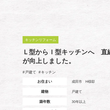
キッチンリフォーム
Ｌ型からＩ型キッチンへ 直
が向上しました。
戸建て
キッチン
お住まい
成田市 H様邸
建物
戸建て
築年数
30年以上